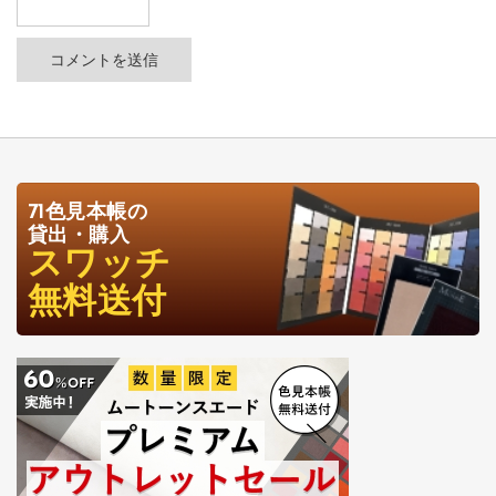
71色見本帳の
貸出・購入
スワッチ
無料送付