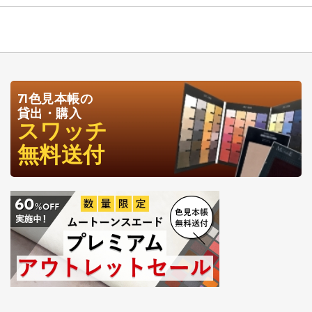
71色見本帳の
貸出・購入
スワッチ
無料送付