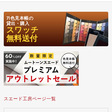
71色見本帳の
貸出・購入
スワッチ
無料送付
スエード工房ページ一覧