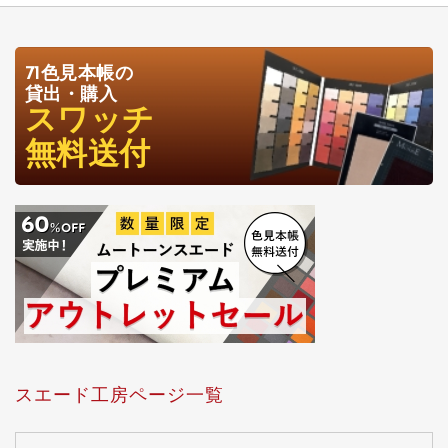
71色見本帳の
貸出・購入
スワッチ
無料送付
スエード工房ページ一覧