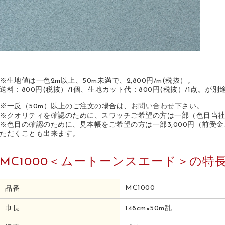
※生地値は一色2m以上、50m未満で、2,800円/m(税抜）。
送料：800円(税抜）/1個、生地カット代：800円(税抜）/1点。が
※一反（50m）以上のご注文の場合は、
お問い合わせ
下さい。
※クオリティを確認のために、スワッチご希望の方は一部（色目当
※色目の確認のために、見本帳をご希望の方は一部3,000円（前受
ただくことも出来ます。
MC1000＜ムートーンスエード＞の特
MC1000
品番
巾長
148cm×50m乱